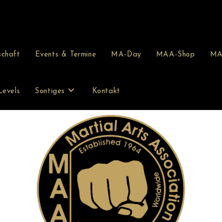
schaft
Events & Termine
MA-Day
MAA-Shop
MA
Levels
Sontiges
Kontakt