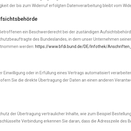
gkeit der bis zum Widerruf erfolgten Datenverarbeitung bleibt vom Wide
ufsichtsbehörde
 Betroffenen ein Beschwerderecht bei der zuständigen Aufsichtsbehörd
chutzbeauftragte des Bundeslandes, in dem unser Unternehmen seinen 
entnommen werden:
https://www.bfdi.bund.de/DE/Infothek/Anschriften_
r Einwilligung oder in Erfüllung eines Vertrags automatisiert verarbeite
ern Sie die direkte Übertragung der Daten an einen anderen Verantwort
utz der Übertragung vertraulicher Inhalte, wie zum Beispiel Bestellung
chlüsselte Verbindung erkennen Sie daran, dass die Adresszeile des Bro