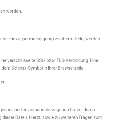
esen werden.
er bei Einzugsermächtigung) zu übermitteln, werden
eine verschlüsselte SSL- bzw. TLS-Verbindung. Eine
n dem Schloss-Symbol in Ihrer Browserzeile.
den.
e gespeicherten personenbezogenen Daten, deren
 dieser Daten. Hierzu sowie zu weiteren Fragen zum