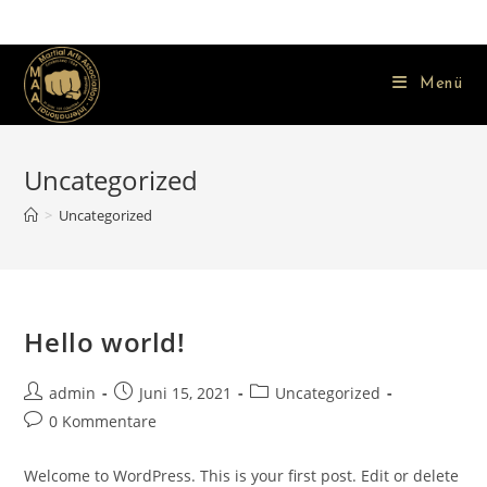
Zum
Inhalt
springen
Menü
Uncategorized
>
Uncategorized
Hello world!
Beitrags-
Beitrag
Beitrags-
admin
Juni 15, 2021
Uncategorized
Autor:
veröffentlicht:
Kategorie:
Beitrags-
0 Kommentare
Kommentare:
Welcome to WordPress. This is your first post. Edit or delete